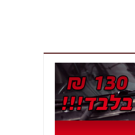
מדחסים
מצברי שנפ
פילטרים
שמנים ונוזלים
חלפים ל BMW ומרצדס
מערכות בלמים