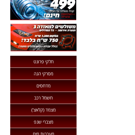
חלקי פרונט
מסרקי הגה
מדחסים
חשמל רכב
מצמד (קלאצ')
מצברי שנפ
מערכות מים