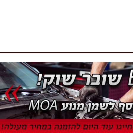
מסרקי הגה
מצמד (קלאצ')
חידוש וטיפוח
קיט רצועת טיימינג
שונות
תושבות + פולים מנוע