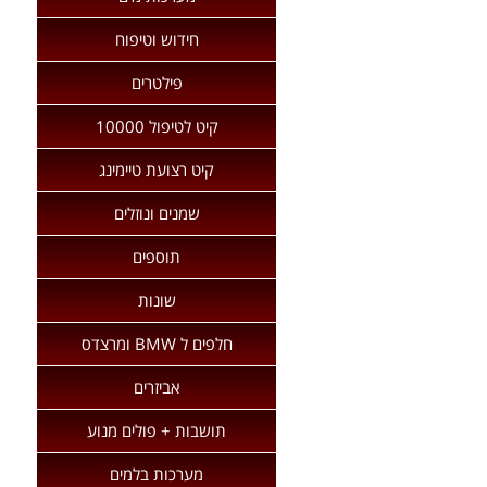
חידוש וטיפוח
פילטרים
קיט לטיפול 10000
קיט רצועת טיימינג
שמנים ונוזלים
תוספים
שונות
חלפים ל BMW ומרצדס
אביזרים
תושבות + פולים מנוע
מערכות בלמים