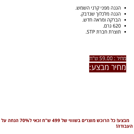
הגנה מפני קרני השמש.
הגנה מלכלוך שנדבק.
הברקה ומראה חדש.
620 גרם.
תוצרת חברת STP.
מחיר : 59.00 ש"ח
מחיר מבצע:
45.00 ש"ח
לרכישת המוצר ו / או פרטים נוספים חייגו אלינו:
0722-79-60-66
מבצע! כל הרוכש מוצרים בשוווי של 499 ש"ח זכאי ל70% הנחה על
העבודה!