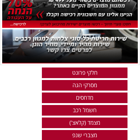
חלקי פרונט
מסרקי הגה
מדחסים
חשמל רכב
מצמד (קלאצ')
מצברי שנפ