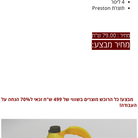
4 ליטר
תוצרת Preston
מחיר : 79.00 ש"ח
מחיר מבצע:
49.00 ש"ח
לרכישת המוצר ו / או פרטים נוספים חייגו אלינו:
0722-79-60-66
מבצע! כל הרוכש מוצרים בשוווי של 499 ש"ח זכאי ל70% הנחה על
העבודה!