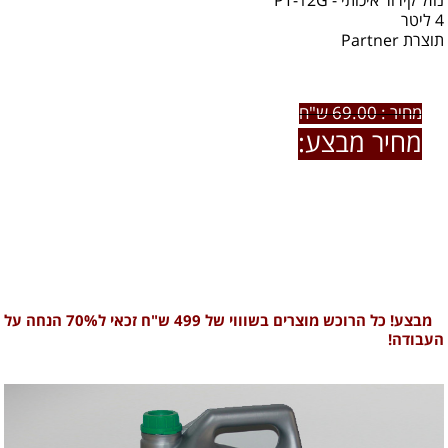
נוזל קירור איכותי - PT-12G
4 ליטר
תוצרת Partner
מחיר : 69.00 ש"ח
מחיר מבצע:
39.00 ש"ח
לרכישת המוצר ו / או פרטים נוספים חייגו אלינו:
0722-79-60-66
מבצע! כל הרוכש מוצרים בשוווי של 499 ש"ח זכאי ל70% הנחה על
העבודה!