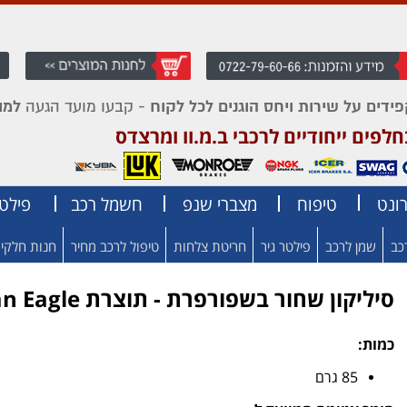
פידים על שירות ויחס הוגנים לכל לקוח -
למוס
קבעו מועד הגעה
פים ייחודיים לרכבי ב.מ.וו ומרצדס
ונט
טיפוח
מצברי שנפ
חשמל רכב
פילט
רכב
שמן לרכב
פילטר גיר
חריטת צלחות
טיפול לרכב מחיר
חנות חלקי 
סיליקון שחור בשפורפרת - תוצרת American Eagle
כמות:
85 גרם