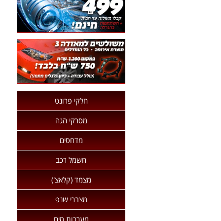
חלקי פרונט
מסרקי הגה
מדחסים
חשמל רכב
מצמד (קלאצ')
מצברי שנפ
מערכות מים