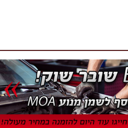
מסרקי הגה
מצמד (קלאצ')
חידוש וטיפוח
קיט רצועת טיימינג
שונות
תושבות + פולים מנוע