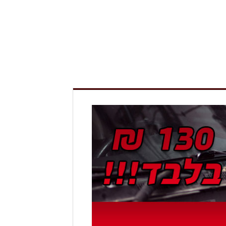
מדחסים
מצברי שנפ
פילטרים
שמנים ונוזלים
חלפים ל BMW ומרצדס
מערכות בלמים