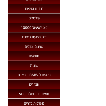
חידוש וטיפוח
פילטרים
קיט לטיפול 10000
קיט רצועת טיימינג
שמנים ונוזלים
תוספים
שונות
חלפים ל BMW ומרצדס
אביזרים
תושבות + פולים מנוע
מערכות בלמים