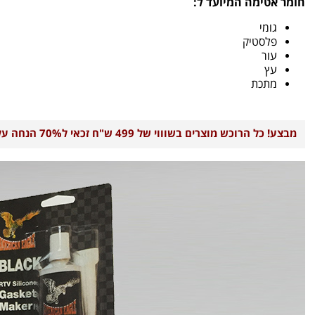
חומר אטימה המיועד ל:
גומי
פלסטיק
עור
עץ
מתכת
מבצע! כל הרוכש מוצרים בשוווי של 499 ש"ח זכאי ל70% הנחה על העבודה!