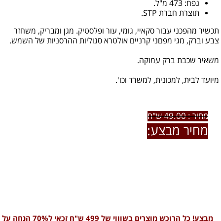
נפח: 473 מ"ל.
תוצרת חברת STP.
תכשיר מהפכני עבור סקאיי, גומי, עור ופלסטיק. מגן ומבריק, משחזר
צבע וברק, מגי מפםני קרניים אולטרא סגוליות ההרסניות של השמש.
משאיר שכבת ברק עמוקה.
מיועד לבית, למכונית, למשרד וכו'.
מחיר : 49.00 ש"ח
מחיר מבצע:
29.00 ש"ח
לרכישת המוצר ו / או פרטים נוספים חייגו אלינו:
0722-79-60-66
מבצע! כל הרוכש מוצרים בשוווי של 499 ש"ח זכאי ל70% הנחה על