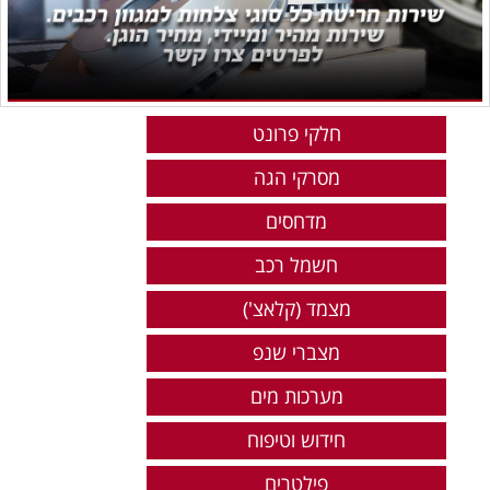
חלקי פרונט
מסרקי הגה
מדחסים
חשמל רכב
מצמד (קלאצ')
מצברי שנפ
מערכות מים
חידוש וטיפוח
פילטרים