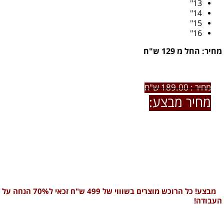
13"
14"
15"
16"
מחיר: החל מ 129 ש"ח
מחיר : 189.00 ש"ח
מחיר מבצע:
129.00 ש"ח
לרכישת המוצר ו / או פרטים נוספים חייגו אלינו:
0722-79-60-66
מבצע! כל הרוכש מוצרים בשוווי של 499 ש"ח זכאי ל70% הנחה על
העבודה!