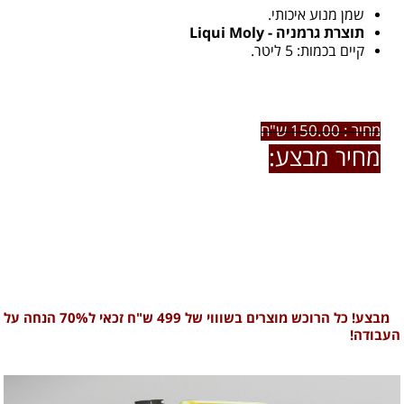
שמן מנוע איכותי.
תוצרת גרמניה - Liqui Moly
קיים בכמות: 5 ליטר.
מחיר : 150.00 ש"ח
מחיר מבצע:
110.00 ש"ח
לרכישת המוצר ו / או פרטים נוספים חייגו אלינו:
0722-79-60-66
מבצע! כל הרוכש מוצרים בשוווי של 499 ש"ח זכאי ל70% הנחה על
העבודה!