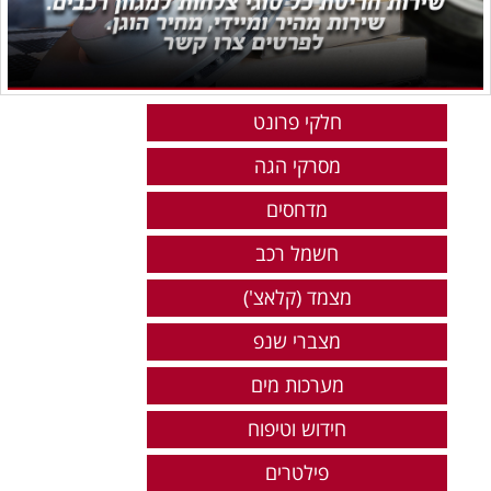
חלקי פרונט
מסרקי הגה
מדחסים
חשמל רכב
מצמד (קלאצ')
מצברי שנפ
מערכות מים
חידוש וטיפוח
פילטרים