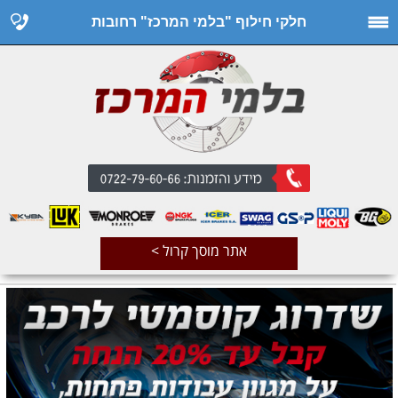
חלקי חילוף "בלמי המרכז" רחובות
אתר מוסך קרול >