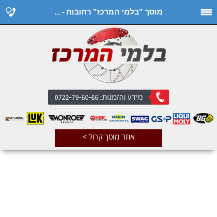
מוסך "בלמי המרכז" רחובות - ...
אתר מוסך קרול >